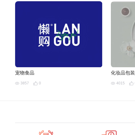
宠物食品
化妆品包装
3857
0
4015