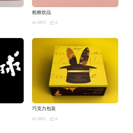
粗粮饮品
3875
0
巧克力包装
3821
0