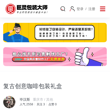
登录
/
注册
复古创意咖啡包装礼盒
毕汉斯
重庆市 / 其他
人气 2558
关注 3
点赞 0